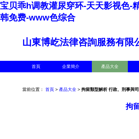
宝贝乖h调教灌尿穿环-天天影视色-
韩免费-www色综合
山東博屹法律咨詢服務有限
首頁
企業簡介
產品大全
當前位置：
首頁
>
產品大全
>
拘留類型解析 行政、刑事與
拘