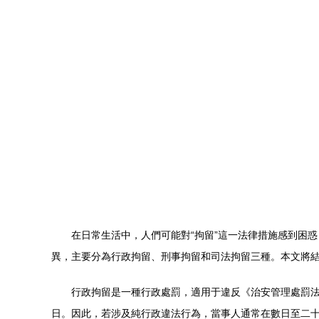
在日常生活中，人們可能對“拘留”這一法律措施感到困
異，主要分為行政拘留、刑事拘留和司法拘留三種。本文將
行政拘留是一種行政處罰，適用于違反《治安管理處罰法
日。因此，若涉及純行政違法行為，當事人通常在數日至二