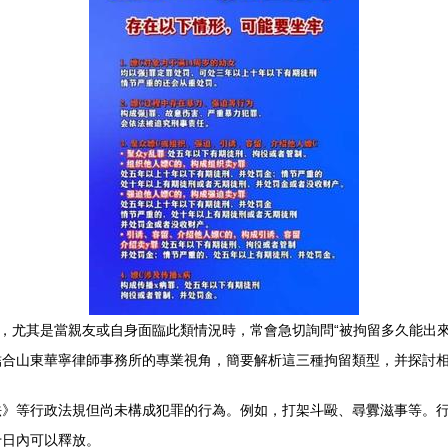
惑，尤其是當親友或自身面臨此類情況時，常會急切詢問“被拘留多久能出
結合山東華寧律師事務所的專業視角，簡要解析這三種拘留類型，并探討
》等行政法規但尚未構成犯罪的行為。例如，打架斗毆、尋釁滋事等。行政
十日內可以釋放。