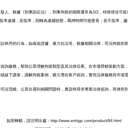
疑人。根據《刑事訴訟法》，刑事拘留的期限通常為3日，特殊情況可延
否批準逮捕，若批準，則轉為逮捕狀態，羈押時間可能更長；若不批準，嫌
訟秩序的行為，如偽造證據、暴力抗法等。根據相關法律，司法拘留的期
律咨詢服務，幫助公眾理解拘留類型及其法律后果。在市場營銷策劃方面
體或線下講座，講解拘留案例，吸引潛在客戶咨詢，實現法律服務與市場
是司法范疇。公眾在遇到相關問題時，應及時尋求專業法律咨詢，而律所
如若轉載，請注明出處：http://www.zmhjgc.com/product/84.html