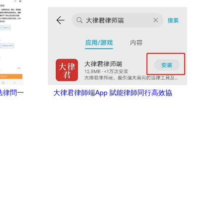
法律問一
大律君律師端App 賦能律師同行高效協
浪潮
作，助力企業管理咨詢升級