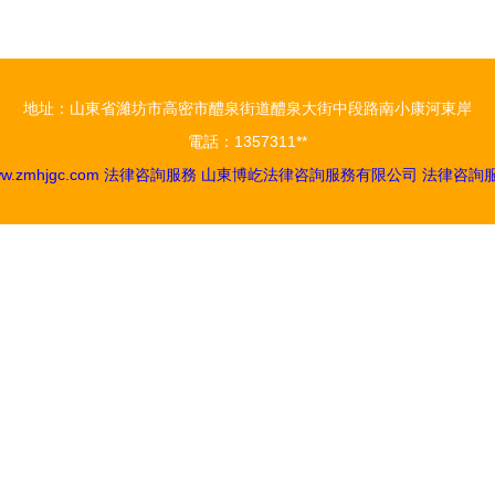
地址：山東省濰坊市高密市醴泉街道醴泉大街中段路南小康河東岸
電話：1357311**
w.zmhjgc.com
法律咨詢服務
山東博屹法律咨詢服務有限公司
法律咨詢