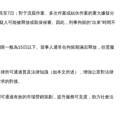
長至7日；對于流竄作案、多次作案或結伙作案的重大嫌疑分
疑人可能被釋放或取保候審。因此，刑事拘留的“出來”時間不
限一般為15日以下。當事人通常在拘留期滿后釋放，但需履
，律所可通過普及法律知識（如本文所述），增強公眾對法律
需求的對接。
則可通過有效的市場營銷策劃，提升服務可見度，助力社會法