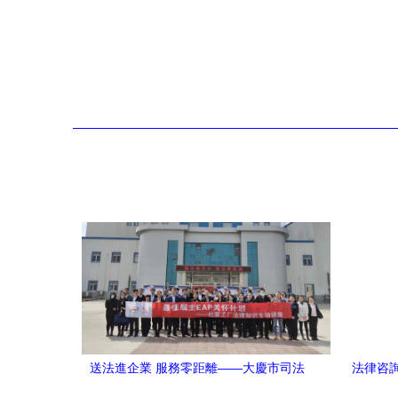
送法進企業 服務零距離——大慶市司法
法律咨
局“進企業 送服務 促發展”活動走進伊利乳